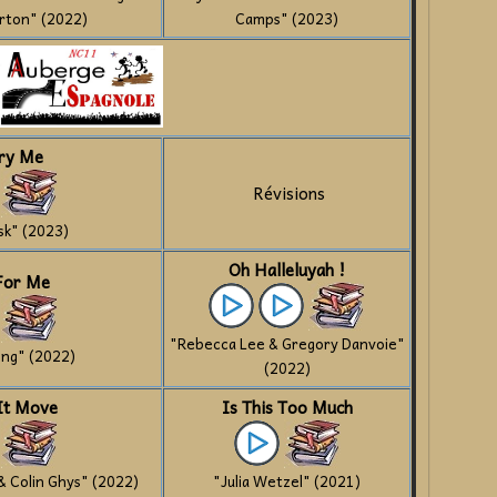
rton" (2022)
Camps" (2023)
ry Me
Révisions
sk" (2023)
Oh Halleluyah !
For Me
"Rebecca Lee & Gregory Danvoie"
eng" (2022)
(2022)
It Move
Is This Too Much
& Colin Ghys" (2022)
"Julia Wetzel" (2021)