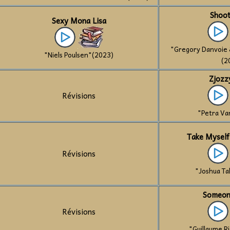
Shoot
Sexy Mona Lisa
"Gregory Danvoie
"Niels Poulsen"(2023)
(2
Zjozz
Révisions
"Petra Va
Take Myself
Révisions
"Joshua Ta
Someon
Révisions
"Guillaume R