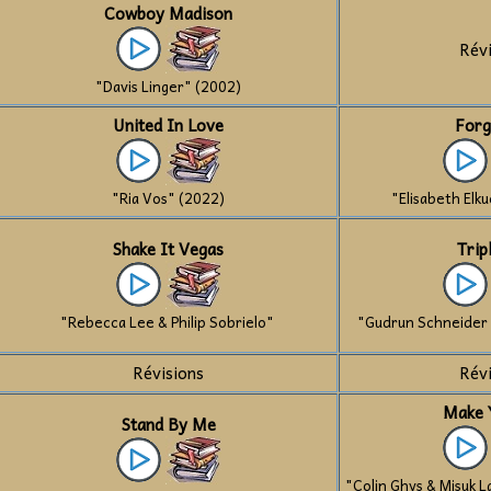
Cowboy Madison
Rév
"Davis Linger" (2002)
United In Love
Forg
"Ria Vos" (2022)
"Elisabeth Elk
Shake It Vegas
Trip
"Rebecca Lee & Philip Sobrielo"
"Gudrun Schneider &
Révisions
Rév
Make 
Stand By Me
"Colin Ghys & Misuk 