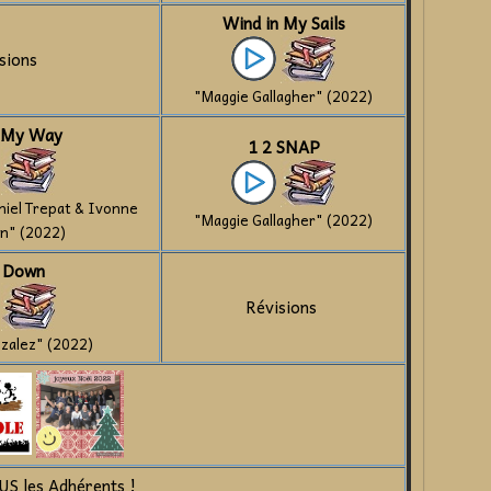
Wind in My Sails
sions
"Maggie Gallagher" (2022)
 My Way
1 2 SNAP
niel Trepat & Ivonne
"Maggie Gallagher" (2022)
n" (2022)
 Down
Révisions
nzalez" (2022)
US les Adhérents !