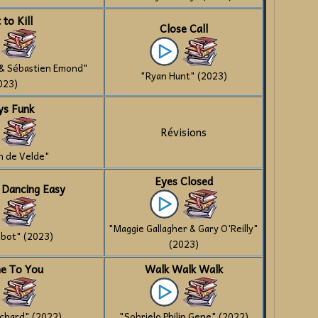
 to Kill
Close Call
 & Sébastien Emond"
"Ryan Hunt" (2023)
023)
ys Funk
Révisions
n de Velde"
Eyes Closed
 Dancing Easy
"Maggie Gallagher & Gary O'Reilly"
lbot" (2023)
(2023)
e To You
Walk Walk Walk
ichard" (2022)
"Sobrielo Philip Gene" (2022)