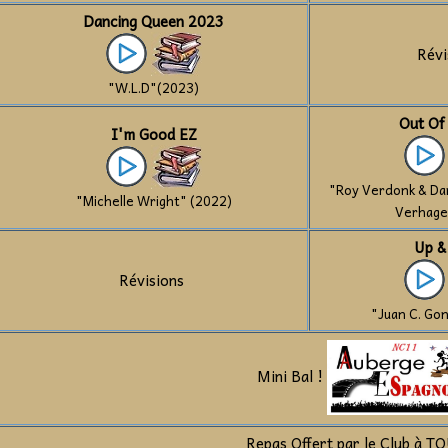
Dancing Queen 2023
Révi
"W.L.D"(2023)
Out Of
I'm Good EZ
"Roy Verdonk & Da
"Michelle Wright" (2022)
Verhage
Up &
Révisions
"Juan C. Go
Mini Bal !
Repas Offert par le Club à TO