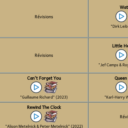
Wat
Révisions
"Dirk Lei
Little 
Révisions
"Jef Camps & Ro
Can't Forget You
Queen 
"Guillaume Richard" (2023)
"Karl-Harry 
Rewind The Clock
Rév
"Alison Metelnick & Peter Metelnick" (2022)