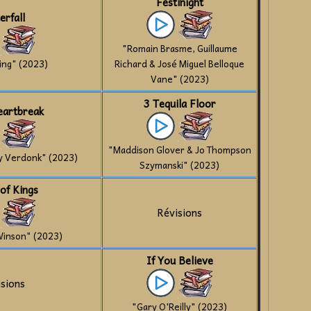
Festinight
erfall
"Romain Brasme, Guillaume
bing" (2023)
Richard & José Miguel Belloque
Vane" (2023)
3 Tequila Floor
Heartbreak
"Maddison Glover & Jo Thompson
y Verdonk" (2023)
Szymanski" (2023)
of Kings
Révisions
Winson" (2023)
If You Believe
isions
"Gary O'Reilly" (2023)