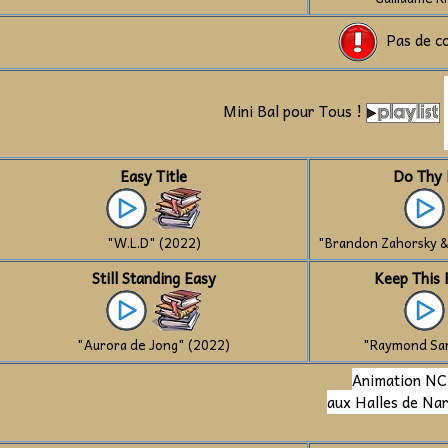
Pas de co
Mini Bal pour Tous !
Easy Title
Do Thy 
"W.L.D" (2022)
"Brandon Zahorsky &
Still Standing Easy
Keep This 
"Aurora de Jong" (2022)
"Raymond Sar
Animation N
aux Halles de Na