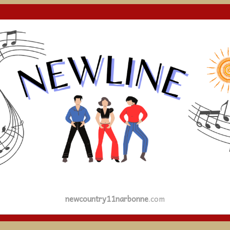
newcountry11narbonne
.com