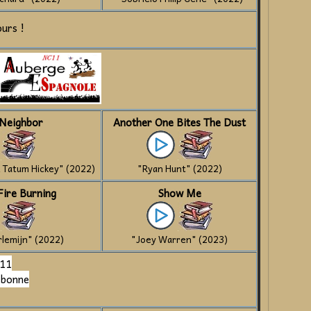
urs !
Neighbor
Another One Bites The Dust
 Tatum Hickey" (2022)
"Ryan Hunt" (2022)
Fire Burning
Show Me
lemijn" (2022)
"Joey Warren" (2023)
C11
rbonne