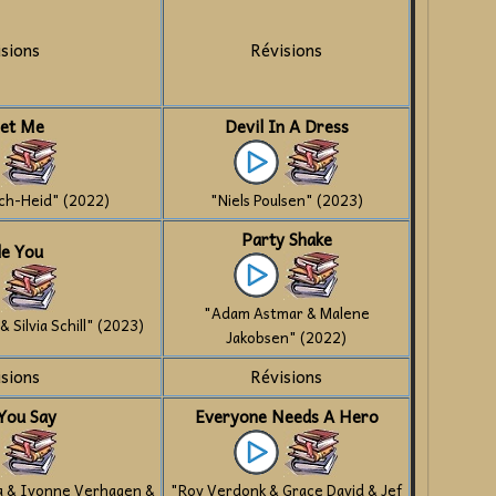
isions
Révisions
et Me
Devil In A Dress
uch-Heid" (2022)
"Niels Poulsen" (2023)
Party Shake
le You
"Adam Astmar & Malene
 Silvia Schill" (2023)
Jakobsen" (2022)
isions
Révisions
You Say
Everyone Needs A Hero
La & Ivonne Verhagen &
"Roy Verdonk & Grace David & Jef