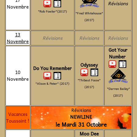
17
Révisions
Novembre
"Rob Fowler"(2017)
"Fred Whitehouse"
(2017)
13
Révisions
Révisions
Révisions
Novembre
Got Your
Number
Odyssey
Do You Remember
10
Novembre
"Thibaut Fosse"
"Alison & Peter" (2017)
(2017)
"Darren Bailey"
(2017)
Révisions
Vacances
NEWLINE
Toussaint !
le Mardi 31 Octobre
Moo Dee