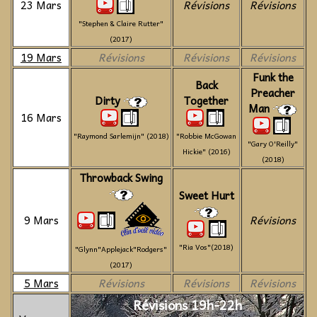
23 Mars
Révisions
Révisions
"Stephen & Claire Rutter"
(2017)
19 Mars
Révisions
Révisions
Révisions
Funk the
Back
Preacher
Dirty
Together
Man
16 Mars
"Raymond Sarlemijn" (2018)
"Robbie McGowan
"Gary O'Reilly"
Hickie" (2016)
(2018)
Throwback Swing
Sweet Hurt
9 Mars
Révisions
"Ria Vos"(2018)
"Glynn"Applejack"Rodgers"
(2017)
5 Mars
Révisions
Révisions
Révisions
Révisions 19h-22h