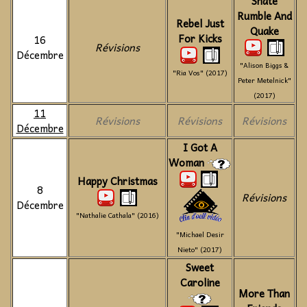
Shate
Rumble And
Rebel Just
Quake
For Kicks
16
Révisions
Décembre
"Alison Biggs &
"Ria Vos" (2017)
Peter Metelnick"
(2017)
11
Révisions
Révisions
Révisions
Décembre
I Got A
Woman
Happy Christmas
8
Révisions
Décembre
"Nathalie Cathala" (2016)
"Michael Desir
Nieto" (2017)
Sweet
Caroline
More Than