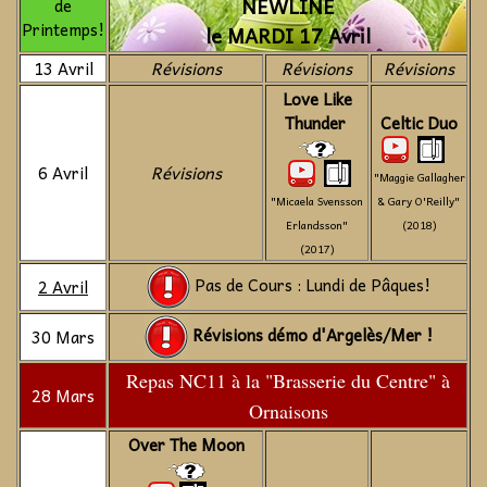
NEWLINE
de
Printemps!
le MARDI 17 Avril
13 Avril
Révisions
Révisions
Révisions
Love Like
Thunder
Celtic Duo
6 Avril
Révisions
"Maggie Gallagher
"Micaela Svensson
& Gary O'Reilly"
Erlandsson"
(2018)
(2017)
Pas de Cours : Lundi de Pâques!
2 Avril
Révisions démo d'Argelès/Mer !
30 Mars
Repas NC11 à la "Brasserie du Centre" à
28 Mars
Ornaisons
Over The Moon