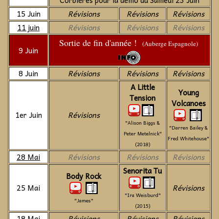
Corbières pour la démo du Samedi 23 Juin
15 Juin
Révisions
Révisions
Révisions
11 juin
Révisions
Révisions
Révisions
Sortie de fin d'année !
(Auberge Espagnole)
9 Juin
8 Juin
Révisions
Révisions
Révisions
A Little
Young
Tension
Volcanoes
1er Juin
Révisions
"Alison Biggs &
"Darren Bailey &
Peter Metelnick"
Fred Whitehouse"
(2018)
28 Mai
Révisions
Révisions
Révisions
Senorita Tu
Body Rock
25 Mai
Révisions
"Ira Weisburd"
"James"
(2015)
18 Mai
Révisions
Révisions
Révisions