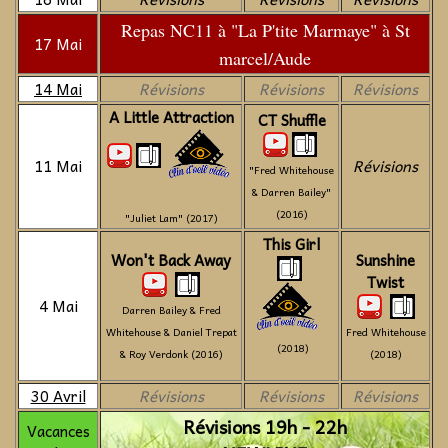
Repas NC11 à "La P'tite Marmaye" à St
17 Mai
marcel/Aude
14 Mai
Révisions
Révisions
Révisions
A Little Attraction
CT Shuffle
11 Mai
Révisions
"Fred Whitehouse
& Darren Bailey"
(2016)
"Juliet Lam" (2017)
This Girl
Won't Back Away
Sunshine
Twist
4 Mai
Darren Bailey & Fred
Whitehouse & Daniel Trepat
Fred Whitehouse
(2018)
& Roy Verdonk (2016)
(2018)
30 Avril
Révisions
Révisions
Révisions
Révisions 19h - 22h
Vacances