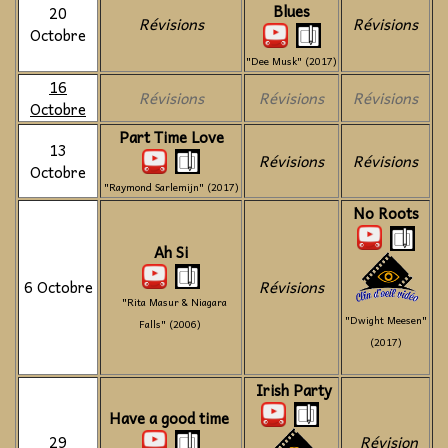
Blues
20
Révisions
Révisions
Octobre
"Dee Musk" (2017)
16
Révisions
Révisions
Révisions
Octobre
Part Time Love
13
Révisions
Révisions
Octobre
"Raymond Sarlemijn" (2017)
No Roots
Ah Si
6 Octobre
Révisions
"Rita Masur & Niagara
"Dwight Meesen"
Falls" (2006)
(2017)
Irish Party
Have a good time
29
Révision