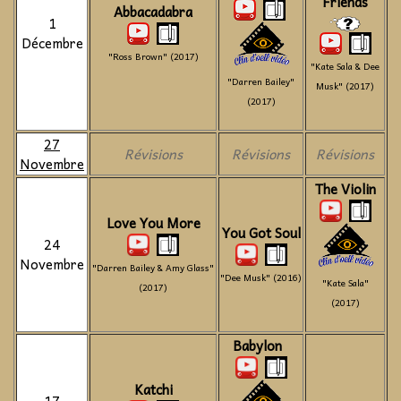
Friends
Abbacadabra
1
Décembre
"Ross Brown" (2017)
"Kate Sala & Dee
"Darren Bailey"
Musk" (2017)
(2017)
27
Révisions
Révisions
Révisions
Novembre
The Violin
Love You More
You Got Soul
24
Novembre
"Darren Bailey & Amy Glass"
"Dee Musk" (2016)
"Kate Sala"
(2017)
(2017)
Babylon
Katchi