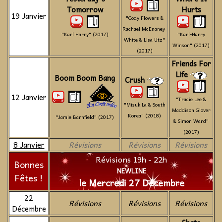
Tomorrow
Hurts
19 Janvier
"Cody Flowers &
Rachael McEnaney-
"Karl Harry" (2017)
"Karl-Harry
White & Lisa Utz"
Winson" (2017)
(2017)
Friends For
Life
Boom Boom Bang
Crush
12 Janvier
"Tracie Lee &
"Misuk La & South
Maddison Glover
Korea" (2018)
"Jamie Barnfield" (2017)
& Simon Ward"
(2017)
8 Janvier
Révisions
Révisions
Révisions
Révisions 19h - 22h
Bonnes
NEWLINE
Fêtes !
le Mercredi 27 Décembre
22
Révisions
Révisions
Révisions
Décembre