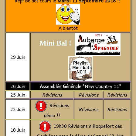
Mardi 11 Septembre 2018
Reprise des cours le
!!
A bientôt
Mini Bal !
29 Juin
26 Juin
A
ssemblée
G
énérale "New Country 11"
25 Juin
Révisions
Révisions
Révisions
Révisions
22 Juin
Révisions
Révisions
démo !!
19h30 Révisions à Roquefort des
18 Juin