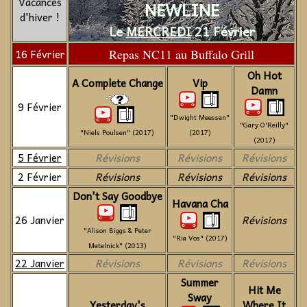
Vacances
NEWLINE
d'hiver !
Le
MERCREDI
21 Février
16 Février
Repas NC11 au Buffalo Grill
Oh Hot
A Complete Change
Vip
Damn
9 Février
"Dwight Meessen"
"Gary O'Reilly"
"Niels Poulsen" (2017)
(2017)
(2017)
5 Février
Révisions
Révisions
Révisions
2 Février
Révisions
Révisions
Révisions
Don't Say Goodbye
Havana Cha
26 Janvier
Révisions
"Alison Biggs & Peter
"Ria Vos" (2017)
Metelnick" (2013)
22 Janvier
Révisions
Révisions
Révisions
Summer
Hit Me
Sway
Yesterday's
Where It