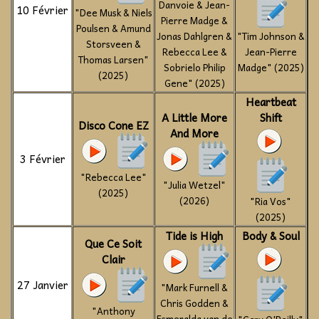
Danvoie & Jean-
10 Février
"Dee Musk & Niels
Pierre Madge &
Poulsen & Amund
Jonas Dahlgren &
"Tim Johnson &
Storsveen &
Rebecca Lee &
Jean-Pierre
Thomas Larsen"
Sobrielo Philip
Madge" (2025)
(2025)
Gene" (2025)
Heartbeat
A Little More
Shift
Disco Cone EZ
And More
3 Février
"Rebecca Lee"
"Julia Wetzel"
(2025)
(2026)
"Ria Vos"
(2025)
Tide is High
Body & Soul
Que Ce Soit
Clair
27 Janvier
"Mark Furnell &
Chris Godden &
"Anthony
Esmeralda van de