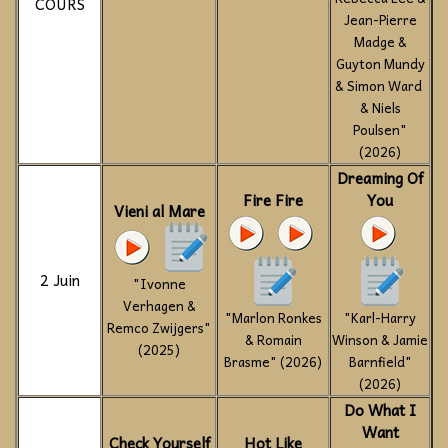
COURS
Jean-Pierre
Madge &
Guyton Mundy
& Simon Ward
& Niels
Poulsen"
(2026)
Dreaming Of
Fire Fire
You
Vieni al Mare
2 Juin
"Ivonne
Verhagen &
"Marlon Ronkes
"Karl-Harry
Remco Zwijgers"
& Romain
Winson & Jamie
(2025)
Brasme" (2026)
Barnfield"
(2026)
Do What I
Want
Check Yourself
Hot Like