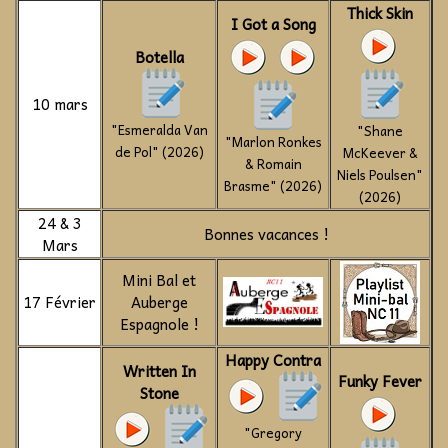
Thick Skin
I Got a Song
Botella
10 mars
"Esmeralda Van
"Shane
"Marlon Ronkes
de Pol" (2026)
McKeever &
& Romain
Niels Poulsen"
Brasme" (2026)
(2026)
24 & 3
Bonnes vacances !
Mars
Mini Bal et
17 Février
Auberge
Espagnole !
Happy Contra
Written In
Funky Fever
Stone
"Gregory