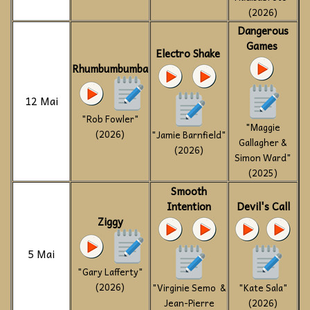
(2026)
Dangerous
Games
Electro Shake
Rhumbumbumba
12 Mai
"Rob Fowler"
"Maggie
(2026)
"Jamie Barnfield"
Gallagher &
(2026)
Simon Ward"
(2025)
Smooth
Intention
Devil's Call
Ziggy
5 Mai
"Gary Lafferty"
(2026)
"Virginie Semo &
"Kate Sala"
Jean-Pierre
(2026)