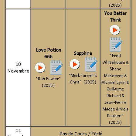
(2025)
You Better
Think
Love Potion
Sapphire
"Fred
666
Whitehouse &
18
Shane
Novembre
"Mark Furnell &
McKeever &
"Rob Fowler"
Chris" (2025)
Michael Lynn &
(2025)
Guillaume
Richard &
Jean-Pierre
Madge & Niels
Poulsen"
(2025)
11
Pas de Cours / Férié