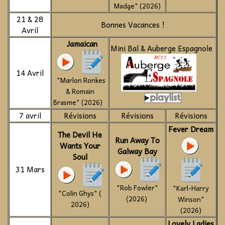
Madge" (2026)
21 & 28
Bonnes Vacances !
Avril
Jamaican
Mini Bal & Auberge Espagnole
14 Avril
"Marlon Ronkes
& Romain
Brasme" (2026)
7 avril
Révisions
Révisions
Révisions
Fever Dream
The Devil He
Run Away To
Wants Your
Galway Bay
Soul
31 Mars
"Rob Fowler"
"Karl-Harry
"Colin Ghys" (
(2026)
Winson"
2026)
(2026)
Lovely Ladies