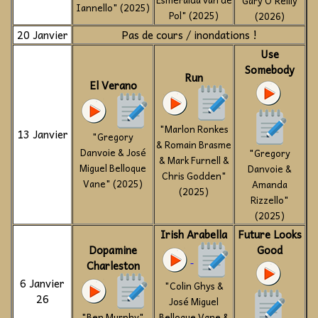
"Gary O'Reilly"
Iannello" (2025)
Pol" (2025)
(2026)
20 Janvier
Pas de cours / inondations !
Use
Somebody
Run
El Verano
"Marlon Ronkes
13 Janvier
"Gregory
& Romain Brasme
Danvoie & José
"Gregory
& Mark Furnell &
Miguel Belloque
Danvoie &
Chris Godden"
Vane" (2025)
Amanda
(2025)
Rizzello"
(2025)
Irish Arabella
Future Looks
Dopamine
Good
Charleston
6 Janvier
"Colin Ghys &
26
José Miguel
"Ben Murphy"
Belloque Vane &