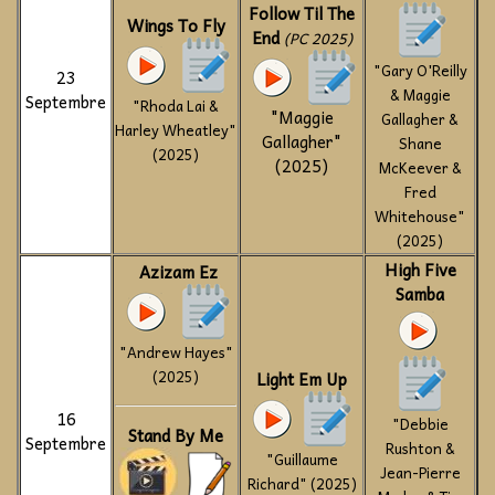
Follow Til The
Wings To Fly
End
(PC 2025)
"Gary O'Reilly
23
& Maggie
Septembre
"Rhoda Lai &
"Maggie
Gallagher &
Harley Wheatley"
Gallagher"
Shane
(2025)
(2025)
McKeever &
Fred
Whitehouse"
(2025)
High Five
Azizam Ez
Samba
"Andrew Hayes"
(2025)
Light Em Up
16
"Debbie
Stand By Me
Septembre
Rushton &
"Guillaume
Jean-Pierre
Richard" (2025)