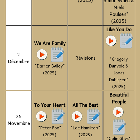
(2025)
Simon Ward &
Niels
Poulsen"
(2025)
Like You Do
We Are Family
2
Révisions
"Gregory
Décembre
"Darren Bailey"
Danvoie &
(2025)
Jonas
Dahlgren"
(2025)
Beautiful
People
To Your Heart
All The Best
25
Novembre
"Peter Fox"
"Lee Hamilton"
(2025)
(2025)
"Colin Ghys"