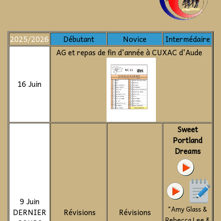
2025/2026
Débutant
Novice
Intermédaire
AG et repas de fin d'année à CUXAC d'Aude
16 Juin
Sweet
Portland
Dreams
9 Juin
"Amy Glass &
DERNIER
Révisions
Révisions
Rebecca Lee &