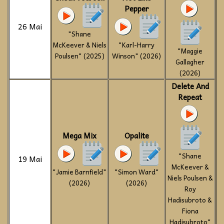
Pepper
26 Mai
"Shane
McKeever & Niels
"Karl-Harry
"Maggie
Poulsen" (2025)
Winson" (2026)
Gallagher
(2026)
Delete And
Repeat
Mega Mix
Opalite
"Shane
19 Mai
McKeever &
"Jamie Barnfield"
"Simon Ward"
Niels Poulsen &
(2026)
(2026)
Roy
Hadisubroto &
Fiona
Hadisubroto"