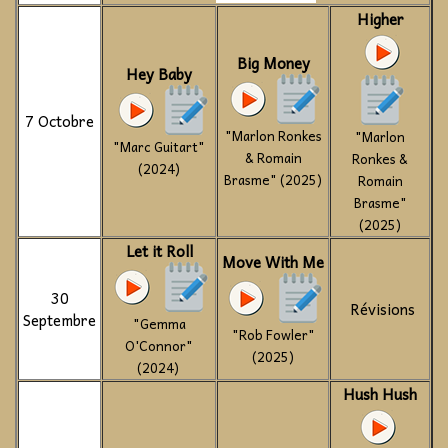
Higher
Big Money
Hey Baby
7 Octobre
"Marlon Ronkes
"Marlon
"Marc Guitart"
& Romain
Ronkes &
(2024)
Brasme" (2025)
Romain
Brasme"
(2025)
Let it Roll
Move With Me
30
Révisions
Septembre
"Gemma
"Rob Fowler"
O'Connor"
(2025)
(2024)
Hush Hush