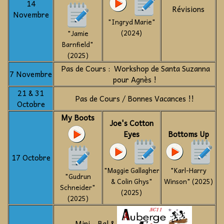
14
Révisions
Novembre
"Ingryd Marie"
(2024)
"Jamie
Barnfield"
(2025)
Pas de Cours : Workshop de Santa Suzanna
7 Novembre
pour Agnès !
21 & 31
Pas de Cours / Bonnes Vacances !!
Octobre
My Boots
Joe's Cotton
Eyes
Bottoms Up
17 Octobre
"Maggie Gallagher
"Karl-Harry
"Gudrun
& Colin Ghys"
Winson" (2025)
Schneider"
(2025)
(2025)
Mini - Bal &