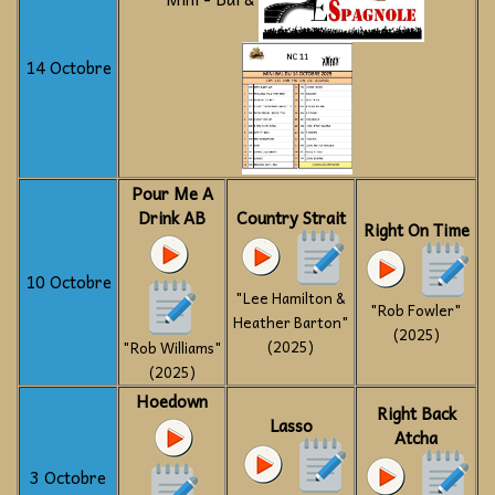
14 Octobre
Pour Me A
Drink AB
Country Strait
Right On Time
10 Octobre
"Lee Hamilton &
"Rob Fowler"
Heather Barton"
(2025)
(2025)
"Rob Williams"
(2025)
Hoedown
Right Back
Lasso
Atcha
3 Octobre