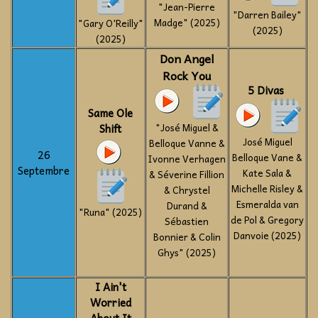
"Jean-Pierre
"Darren Bailey"
Madge" (2025)
"Gary O'Reilly"
(2025)
(2025)
Don Angel
Rock You
5 Divas
Same Ole
Shift
"José Miguel &
José Miguel
Belloque Vanne &
26
Belloque Vane &
Ivonne Verhagen
Septembre
Kate Sala &
& Séverine Fillion
Michelle Risley &
& Chrystel
Esmeralda van
Durand &
"Runa" (2025)
de Pol & Gregory
Sébastien
Danvoie (2025)
Bonnier & Colin
Ghys" (2025)
I Ain't
Worried
About It