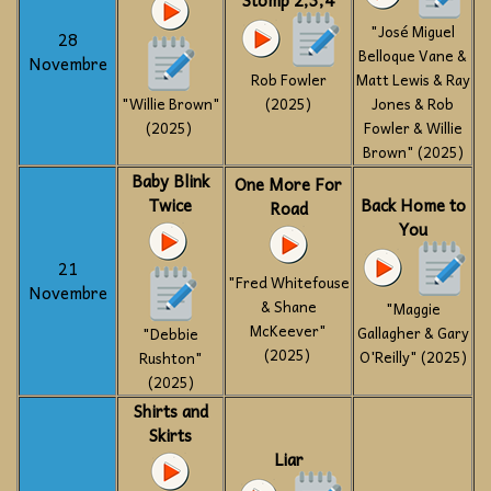
"José Miguel
28
Belloque Vane &
Novembre
Rob Fowler
Matt Lewis & Ray
"Willie Brown"
(2025)
Jones & Rob
(2025)
Fowler & Willie
Brown" (2025)
Baby Blink
One More For
Twice
Back Home to
Road
You
21
"Fred Whitefouse
Novembre
& Shane
"Maggie
McKeever"
Gallagher & Gary
"Debbie
(2025)
O'Reilly" (2025)
Rushton"
(2025)
Shirts and
Skirts
Liar