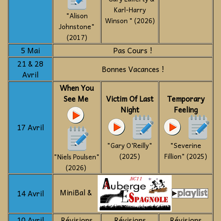
Karl-Harry
"Alison
Winson " (2026)
Johnstone"
(2017)
5 Mai
Pas Cours !
21 & 28
Bonnes Vacances !
Avril
When You
See Me
Victim Of Last
Temporary
Night
Feeling
17 Avril
"Gary O'Reilly"
"Severine
(2025)
Fillion" (2025)
"Niels Poulsen"
(2026)
MiniBal &
14 Avril
10 Avril
Révisions
Révisions
Révisions