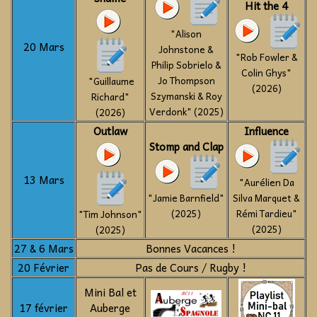
Hit the 4
"Alison
20 Mars
Johnstone &
"Rob Fowler &
Philip Sobrielo &
Colin Ghys"
Jo Thompson
"Guillaume
(2026)
Szymanski & Roy
Richard"
Verdonk" (2025)
(2026)
Outlaw
Influence
Stomp and Clap
13 Mars
"Aurélien Da
"Jamie Barnfield"
Silva Marquet &
(2025)
Rémi Tardieu"
"Tim Johnson"
(2025)
(2025)
27 & 6 Mars
Bonnes Vacances !
20 Février
Pas de Cours / Rugby !
Mini Bal et
17 février
Auberge