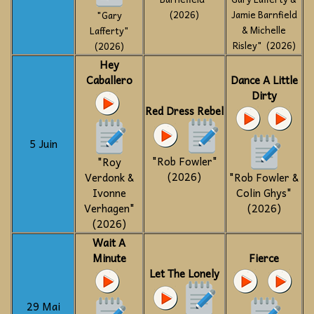
(2026)
Jamie Barnfield
"Gary
& Michelle
Lafferty"
Risley" (2026)
(2026)
Hey
Caballero
Dance A Little
Dirty
Red Dress Rebel
5 Juin
"Rob Fowler"
"Roy
(2026)
Verdonk &
"Rob Fowler &
Ivonne
Colin Ghys"
Verhagen"
(2026)
(2026)
Wait A
Minute
Fierce
Let The Lonely
29 Mai