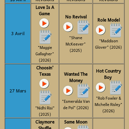
Love Is A
Game
No Revival
Role Model
3 Avril
"Shane
"Maddison
McKeever"
Glover" (2026)
"Maggie
(2025)
Gallagher"
(2026)
Choosin'
Hot Country
Texas
Wanted The
Boy
Money
27 Mars
"Rob Fowler &
"Esmeralda Van
Michelle Risley"
de Pol" (2026)
"Nidhi Risi"
(2026)
(2025)
Claymore
Same Moon
Shuffle