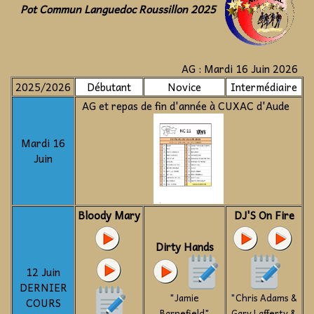
Pot Commun Languedoc Roussillon 2025
AG : Mardi 16 Juin 2026
2025/2026
Débutant
Novice
Intermédiaire
AG et repas de fin d'année à CUXAC d'Aude
Mardi 16
Juin
Bloody Mary
DJ'S On Fire
Dirty Hands
12 Juin
DERNIER
"Jamie
"Chris Adams &
COURS
Barnefield"
Gary Lafferty &