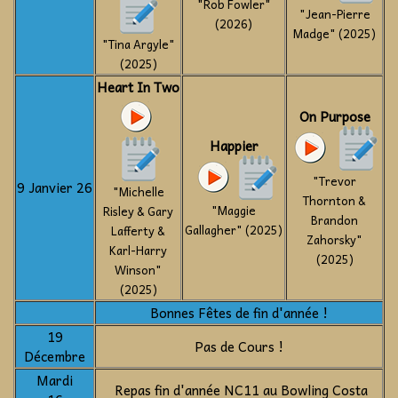
"Rob Fowler"
"Jean-Pierre
(2026)
Madge" (2025)
"Tina Argyle"
(2025)
Heart In Two
On Purpose
Happier
"Trevor
9 Janvier 26
"Michelle
Thornton &
"Maggie
Risley & Gary
Brandon
Gallagher" (2025)
Lafferty &
Zahorsky"
Karl-Harry
(2025)
Winson"
(2025)
Bonnes Fêtes de fin d'année !
19
Pas de Cours !
Décembre
Mardi
Repas fin d'année NC11 au Bowling Costa