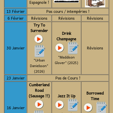
Espagnole !
13 Février
Pas cours / intempéries !
6 Février
Révisions
Révisions
Révisions
Try To
Surrender
Drink
Champagne
30 Janvier
Révisions
"Maddison
"Urban
Glover" (2025)
Danielsson"
(2026)
23 Janvier
Pas de Cours !
Cumberland
Road
Borrowed
(Sausage !!)
Jazz It Up
Time
16 Janvier