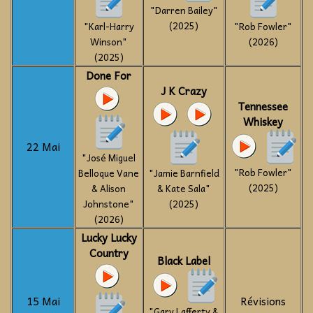
"Darren Bailey"
(2025)
"Karl-Harry
"Rob Fowler"
Winson"
(2026)
(2025)
Done For
J K Crazy
Tennessee
Whiskey
22 Mai
"José Miguel
"Rob Fowler"
Belloque Vane
"Jamie Barnfield
(2025)
& Alison
& Kate Sala"
Johnstone"
(2025)
(2026)
Lucky Lucky
Country
Black Label
15 Mai
Révisions
"Gary Lafferty &