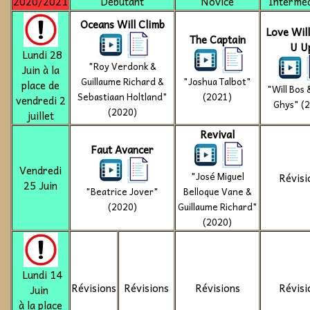
2020/2021
Débutant
Novice
Interméd
Oceans Will Climb
Love Wil
The Captain
U U
Lundi 28
"Roy Verdonk &
Juin à la
Guillaume Richard &
"Joshua Talbot"
place de
"Will Bos 
Sebastiaan Holtland"
(2021)
vendredi 2
Ghys" (
(2020)
juillet
Revival
Faut Avancer
Vendredi
"José Miguel
Révisi
25 Juin
"Beatrice Jover"
Belloque Vane &
(2020)
Guillaume Richard"
(2020)
Lundi 14
Révisions
Révisions
Révisions
Révisi
Juin
à la place