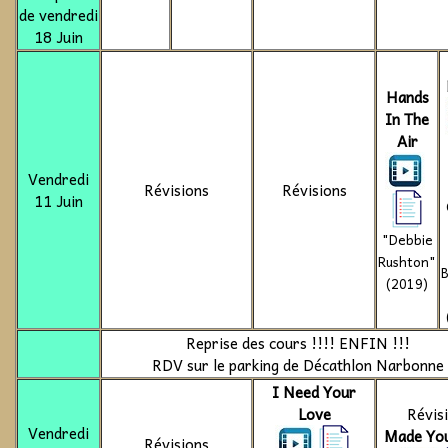
de vendredi
18 Juin
Hands
In The
Air
Vendredi
Révisions
Révisions
11 Juin
"Debbie
Rushton"
B
(2019)
Reprise des cours !!!! ENFIN !!!
RDV sur le parking de Décathlon Narbonne
I Need Your
Love
Révis
Vendredi
Made You
Révisions