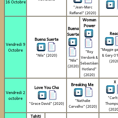
16 Octobre
"Jean-Marc
Raffanel" (2020)
Woman
Power
Buena
Reac
Suerte
Buena Suerte
Vendredi 9
"Maggie ga
Octobre
"Roy
"Nila" (2020)
& Gary O'R
Verdonk &
"Nila"
(202
Sebastiàan
(2020)
Hotland"
(2020)
X
Breaking Me
Love You Cha
Vendredi 2
"Carl
octobre
"Nathalie
"Grace David" (2020)
Thomps
Carvalho" (2020)
(202
Tahiti