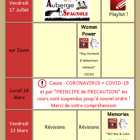
Vendredi
17 Juillet
Playlist !
Woman
Power
sur Zoom
"Roy Verdonk
& Sebastiaan
Hotland"
(2020)
Cause : CORONAVIRUS = COVID-19
Lundi 16
et par "PRINCIPE de PRECAUTION" les
Mars
cours sont suspendus jusqu'à nouvel ordre !
Merci de votre compréhension
Memories
Vendredi
Révisions
Révisions
13 Mars
"Wil Bos & Colin