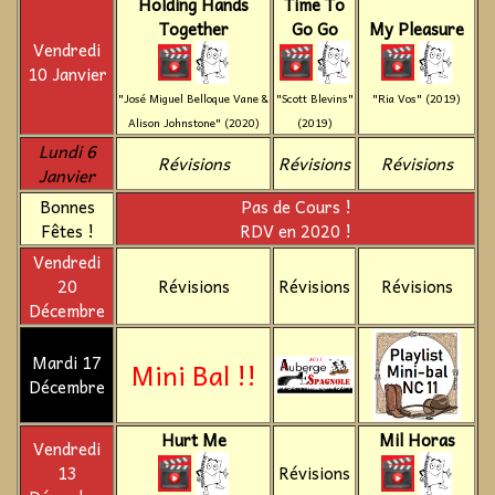
Holding Hands
Time To
Together
Go Go
My Pleasure
Vendredi
10 Janvier
"José Miguel Belloque Vane &
"Scott Blevins"
"Ria Vos" (2019)
Alison Johnstone" (2020)
(2019)
Lundi 6
Révisions
Révisions
Révisions
Janvier
Bonnes
Pas de Cours !
Fêtes !
RDV en 2020 !
Vendredi
20
Révisions
Révisions
Révisions
Décembre
Mardi 17
Mini Bal !!
Décembre
Hurt Me
Mil Horas
Vendredi
13
Révisions