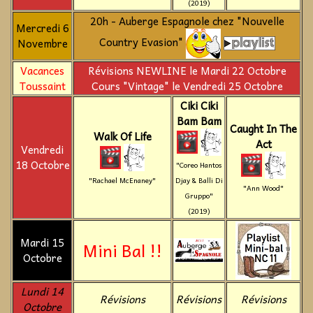
(2019)
20h - Auberge Espagnole chez "Nouvelle
Mercredi 6
Country Evasion"
Novembre
Vacances
Révisions NEWLINE le Mardi 22 Octobre
Toussaint
Cours "Vintage" le Vendredi 25 Octobre
Ciki Ciki
Bam Bam
Caught In The
Walk Of Life
Act
Vendredi
18 Octobre
"Coreo Hantos
"Rachael McEnaney"
Djay & Balli Di
"Ann Wood"
Gruppo"
(2019)
Mardi 15
Mini Bal !!
Octobre
Lundi 14
Révisions
Révisions
Révisions
Octobre