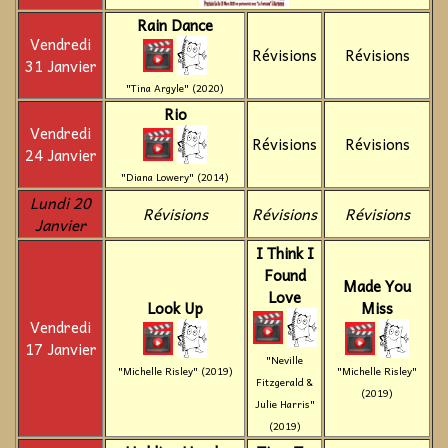
Rain Dance
Vendredi
Révisions
Révisions
31 Janvier
"Tina Argyle" (2020)
Rio
Vendredi
Révisions
Révisions
24 Janvier
"Diana Lowery" (2014)
Lundi 20
Révisions
Révisions
Révisions
Janvier
I Think I
Found
Made You
Love
Look Up
Miss
Vendredi
17 Janvier
"Neville
"Michelle Risley" (2019)
"Michelle Risley"
Fitzgerald &
(2019)
Julie Harris"
(2019)