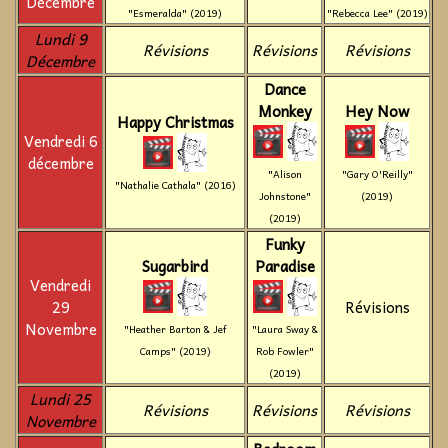
Décembre
"Esmeralda" (2019)
"Rebecca Lee" (2019)
Lundi 9
Révisions
Révisions
Révisions
Décembre
Dance
Monkey
Hey Now
Happy Christmas
Vendredi 6
décembre
"Alison
"Gary O'Reilly"
"Nathalie Cathala" (2016)
Johnstone"
(2019)
(2019)
Funky
Sugarbird
Paradise
Vendredi
29
Révisions
Novembre
"Heather Barton & Jef
"Laura Sway &
Camps" (2019)
Rob Fowler"
(2019)
Lundi 25
Révisions
Révisions
Révisions
Novembre