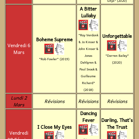
Ghys" (2020)
A Bitter
Lullaby
Unforgettable
"Roy Verdonk
Boheme Supreme
& Jo Kinser &
Vendredi 6
John Kinser &
Mars
Jonas
"Darren Bailey"
"Rob Fowler" (2019)
Dahlgren &
(2020)
Paul Snook &
Guillaume
Richard"
(2018)
Lundi 2
Révisions
Révisions
Révisions
Mars
Dancing
Fever
Darling, That's
I Close My Eyes
The Trust
Vendredi