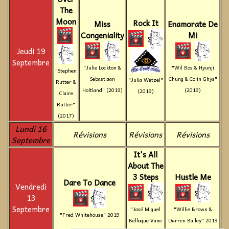
The
Moon
Rock It
Miss
Enamorate De
Congeniality
Mi
Jeudi 19
Septembre
"Julie Lockton &
"Wil Bos & Hyunji
"Stephen
Sebastiaan
Chung & Colin Ghys"
"Julia Wetzel"
Rutter &
Holtland" (2019)
(2019)
(2019)
Claire
Rutter"
(2017)
Lundi 16
Révisions
Révisions
Révisions
Septembre
It's All
About The
3 Steps
Hustle Me
Dare To Dance
Vendredi
13
Septembre
"José Miguel
"Willie Brown &
"Fred Whitehouse" 2019
Belloque Vane
Darren Bailey" 2019