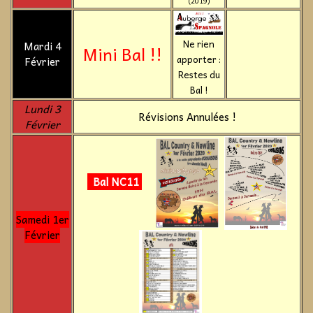
(2019)
Ne rien
Mardi 4
Mini Bal !!
apporter :
Février
Restes du
Bal !
Lundi 3
Révisions Annulées !
Février
Bal NC11
Samedi 1er
Février