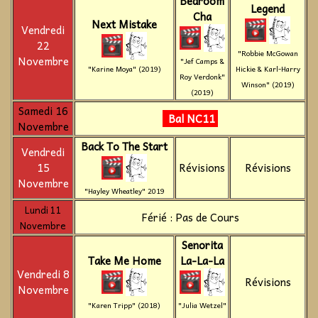
Bedroom
Legend
Cha
Next Mistake
Vendredi
22
"Robbie McGowan
Novembre
"Jef Camps &
"Karine Moya" (2019)
Hickie & Karl-Harry
Roy Verdonk"
Winson" (2019)
(2019)
Samedi 16
Bal NC11
Novembre
Back To The Start
Vendredi
15
Révisions
Révisions
Novembre
"Hayley Wheatley" 2019
Lundi 11
Férié : Pas de Cours
Novembre
Senorita
Take Me Home
La-La-La
Vendredi 8
Révisions
Novembre
"Karen Tripp" (2018)
"Julia Wetzel"