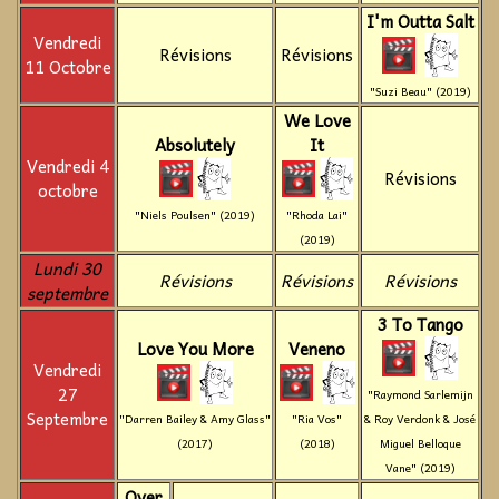
I'm Outta Salt
Vendredi
Révisions
Révisions
11 Octobre
"Suzi Beau" (2019)
We Love
Absolutely
It
Vendredi 4
Révisions
octobre
"Niels Poulsen" (2019)
"Rhoda Lai"
(2019)
Lundi 30
Révisions
Révisions
Révisions
septembre
3 To Tango
Love You More
Veneno
Vendredi
27
"Raymond Sarlemijn
Septembre
"Darren Bailey & Amy Glass"
"Ria Vos"
& Roy Verdonk & José
(2017)
(2018)
Miguel Belloque
Vane" (2019)
Over