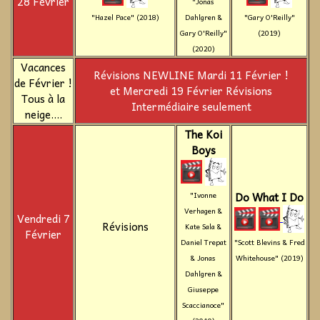
28 Février
"Jonas
"Hazel Pace" (2018)
Dahlgren &
"Gary O'Reilly"
Gary O'Reilly"
(2019)
(2020)
Vacances
Révisions NEWLINE Mardi 11 Février !
de Février !
et Mercredi 19 Février Révisions
Tous à la
Intermédiaire seulement
neige....
The Koi
Boys
Do What I Do
"Ivonne
Verhagen &
Vendredi 7
Révisions
Kate Sala &
Février
Daniel Trepat
"Scott Blevins & Fred
& Jonas
Whitehouse" (2019)
Dahlgren &
Giuseppe
Scaccianoce"