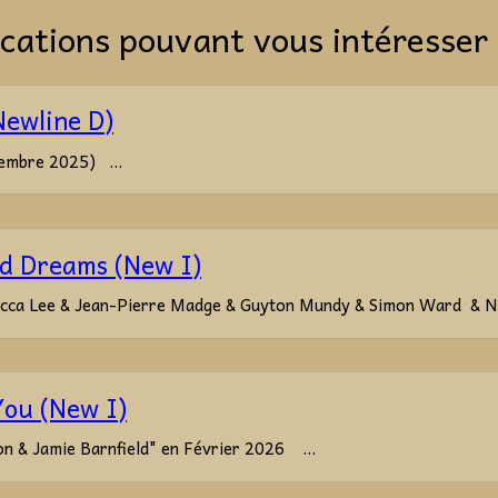
cations pouvant vous intéresser 
Newline D)
embre 2025) ...
d Dreams (New I)
ecca Lee & Jean-Pierre Madge & Guyton Mundy & Simon Ward & Ni
You (New I)
n & Jamie Barnfield" en Février 2026 ...