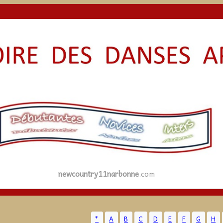
newcountry11narbonne
.com
*
A
B
C
D
E
F
G
H