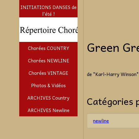
INITIATIONS DANSES de
l'été !
Green Gr
Chorées COUNTRY
Chorées NEWLINE
Chorées VINTAGE
de "Karl-Harry Winson
Photos & Vidéos
Catégories 
ARCHIVES Country
ARCHIVES Newline
newline