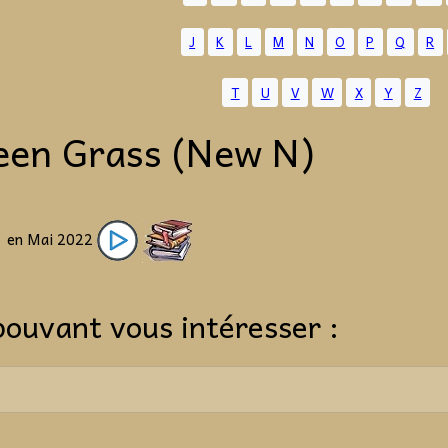
J
K
L
M
N
O
P
Q
R
T
U
V
W
X
Y
Z
een Grass (New N)
" en Mai 2022
pouvant vous intéresser :