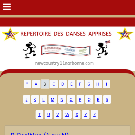
newcountry11narbonne
.com
*
A
B
C
D
E
F
G
H
I
J
K
L
M
N
O
P
Q
R
S
T
U
V
W
X
Y
Z