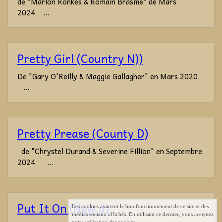
de "Marlon Ronkes & Romain Brasme" de Mars
2024 ...
Pretty Girl (Country N))
De "Gary O'Reilly & Maggie Gallagher" en Mars 2020.
...
Pretty Prease (County D)
de "Chrystel Durand & Severine Fillion" en Septembre
2024 ...
Put It On (New d)
Les cookies assurent le bon fonctionnement de ce site et des
médias sociaux affichés. En utilisant ce dernier, vous acceptez
notre utilisation des cookies.