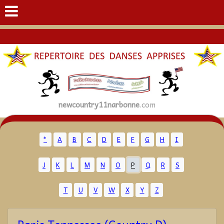
newcountry11narbonne
.com
*
A
B
C
D
E
F
G
H
I
J
K
L
M
N
O
P
Q
R
S
T
U
V
W
X
Y
Z