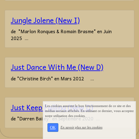
Jungle Jolene (New I)
de "Marlon Ronques & Romain Brasme" en Juin
2025 ...
Just Dance With Me (New D)
de "Christine Birch" en Mars 2012 ...
Just Keep Falling (New D)
Les cookies assurent le bon fonctionnement de ce site et des
médias sociaux affichés. En utilisant ce dernier, vous acceptez
notre utilisation des cookies.
de "Darren Bailey" en Septembre 2020 ...
OK
En savoir plus sur les cookies