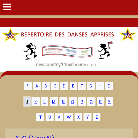
newcountry11narbonne
.com
*
A
B
C
D
E
F
G
H
I
J
K
L
M
N
O
P
Q
R
S
T
U
V
W
X
Y
Z