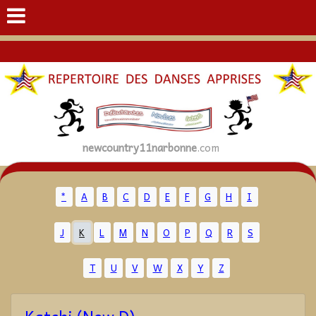
newcountry11narbonne
.com
*
A
B
C
D
E
F
G
H
I
J
K
L
M
N
O
P
Q
R
S
T
U
V
W
X
Y
Z