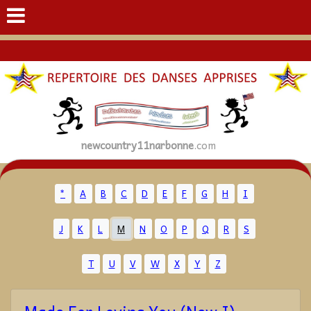
newcountry11narbonne
.com
*
A
B
C
D
E
F
G
H
I
J
K
L
M
N
O
P
Q
R
S
T
U
V
W
X
Y
Z