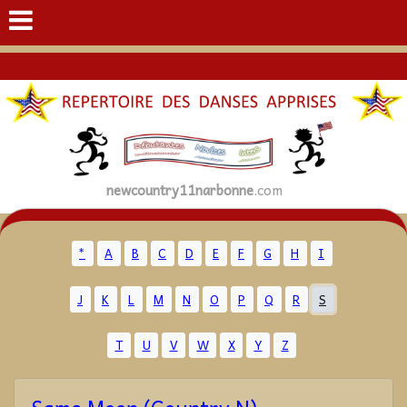
newcountry11narbonne
.com
*
A
B
C
D
E
F
G
H
I
J
K
L
M
N
O
P
Q
R
S
T
U
V
W
X
Y
Z