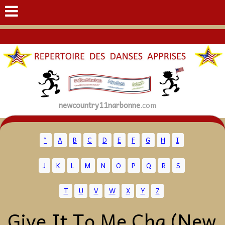
newcountry11narbonne
.com
*
A
B
C
D
E
F
G
H
I
J
K
L
M
N
O
P
Q
R
S
T
U
V
W
X
Y
Z
Give It To Me Cha (New