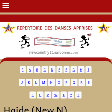
newcountry11narbonne
.com
*
A
B
C
D
E
F
G
H
I
J
K
L
M
N
O
P
Q
R
S
T
U
V
W
X
Y
Z
Haide (New N)