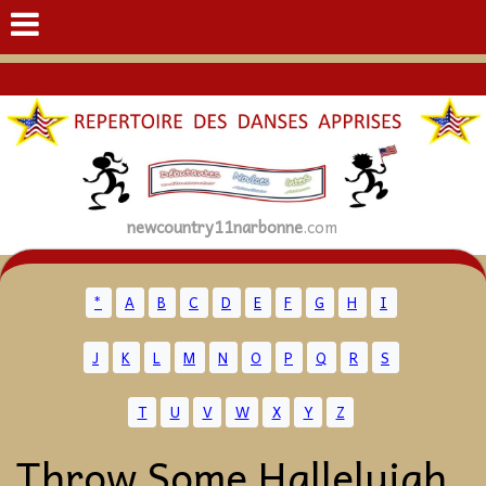
newcountry11narbonne
.com
*
A
B
C
D
E
F
G
H
I
J
K
L
M
N
O
P
Q
R
S
T
U
V
W
X
Y
Z
Throw Some Hallelujah