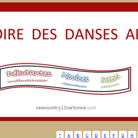
newcountry11narbonne
.com
*
A
B
C
D
E
F
G
H