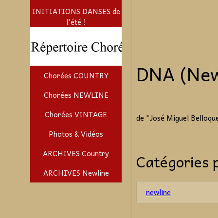
INITIATIONS DANSES de
l'été !
DNA (New
Chorées COUNTRY
Chorées NEWLINE
Chorées VINTAGE
de
"José Miguel Belloq
Photos & Vidéos
ARCHIVES Country
Catégories 
ARCHIVES Newline
newline