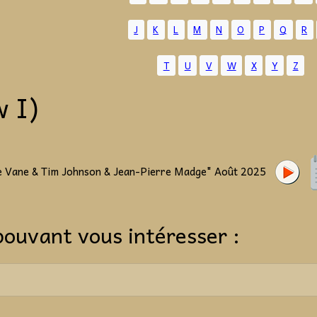
J
K
L
M
N
O
P
Q
R
T
U
V
W
X
Y
Z
 I)
ue Vane & Tim Johnson & Jean-Pierre Madge" Août 2025
pouvant vous intéresser :