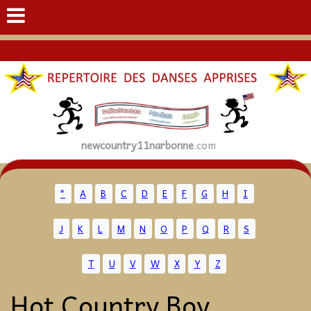
newcountry11narbonne
.com
*
A
B
C
D
E
F
G
H
I
J
K
L
M
N
O
P
Q
R
S
T
U
V
W
X
Y
Z
Hot Country Boy