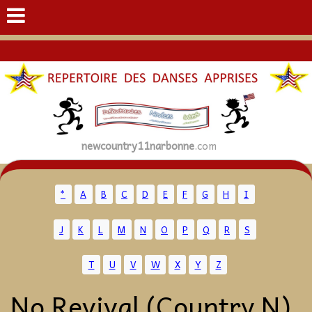
newcountry11narbonne
.com
*
A
B
C
D
E
F
G
H
I
J
K
L
M
N
O
P
Q
R
S
T
U
V
W
X
Y
Z
No Revival (Country N)