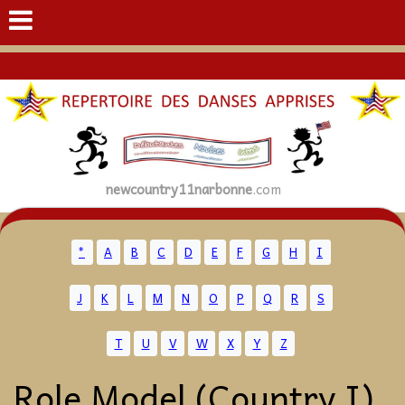
newcountry11narbonne
.com
*
A
B
C
D
E
F
G
H
I
J
K
L
M
N
O
P
Q
R
S
T
U
V
W
X
Y
Z
Role Model (Country I)